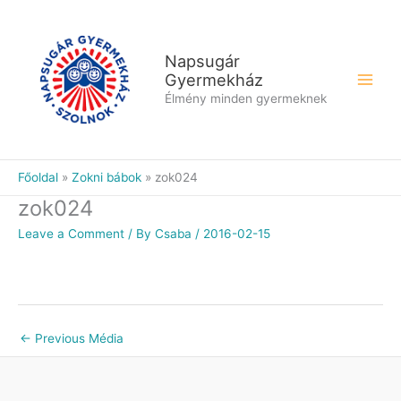
Skip
to
content
Napsugár
Gyermekház
Élmény minden gyermeknek
Főoldal
Zokni bábok
zok024
zok024
Leave a Comment
/ By
Csaba
/
2016-02-15
←
Previous Média