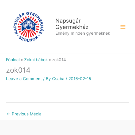
Skip
to
content
Napsugár
Gyermekház
Élmény minden gyermeknek
Főoldal
Zokni bábok
zok014
zok014
Leave a Comment
/ By
Csaba
/
2016-02-15
←
Previous Média