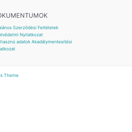
OKUMENTUMOK
alános Szerződési Feltételek
tvédelmi Nyilatkozat
hasznú adatok
Akadálymentesítési
latkozat
ss Theme