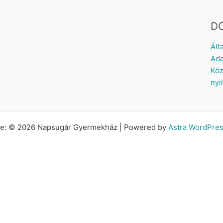
D
Ált
Ada
Köz
nyi
tte: © 2026 Napsugár Gyermekház | Powered by
Astra WordPre