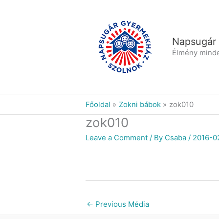
Skip
to
content
Napsugár
Élmény mind
Főoldal
Zokni bábok
zok010
zok010
Leave a Comment
/ By
Csaba
/
2016-0
←
Previous Média