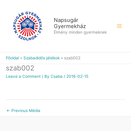
Skip
to
content
Napsugár
Gyermekház
Élmény minden gyermeknek
Főoldal
Szabadidős játékok
szab002
szab002
Leave a Comment
/ By
Csaba
/
2016-02-15
←
Previous Média