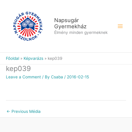
Skip
to
content
Napsugár
Gyermekház
Élmény minden gyermeknek
Főoldal
Képvarázs
kep039
kep039
Leave a Comment
/ By
Csaba
/
2016-02-15
←
Previous Média