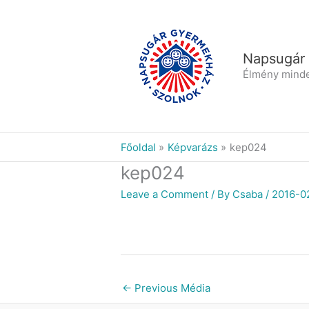
Skip
to
content
Napsugár
Élmény mind
Főoldal
Képvarázs
kep024
kep024
Leave a Comment
/ By
Csaba
/
2016-0
←
Previous Média