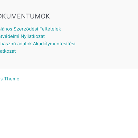
OKUMENTUMOK
alános Szerződési Feltételek
tvédelmi Nyilatkozat
hasznú adatok
Akadálymentesítési
latkozat
ss Theme