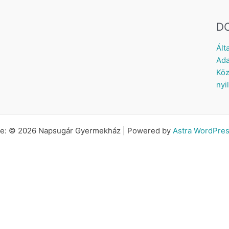
D
Ált
Ada
Köz
nyi
tte: © 2026 Napsugár Gyermekház | Powered by
Astra WordPre