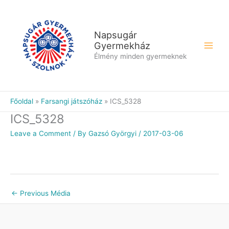
Skip
to
content
Napsugár
Gyermekház
Élmény minden gyermeknek
Főoldal
Farsangi játszóház
ICS_5328
ICS_5328
Leave a Comment
/ By
Gazsó Györgyi
/
2017-03-06
←
Previous Média