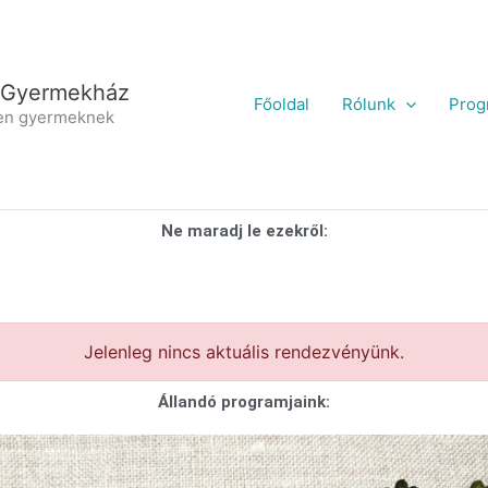
 Gyermekház
Főoldal
Rólunk
Prog
en gyermeknek
Ne maradj le ezekről:
Jelenleg nincs aktuális rendezvényünk.
Állandó programjaink: