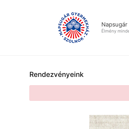
Skip
to
content
Napsugár
Élmény mind
Rendezvényeink