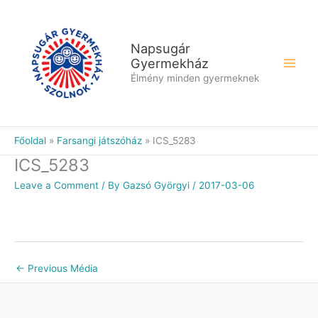
Skip
to
content
Napsugár
Gyermekház
Élmény minden gyermeknek
Főoldal
Farsangi játszóház
ICS_5283
ICS_5283
Leave a Comment
/ By
Gazsó Györgyi
/
2017-03-06
←
Previous Média