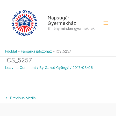
Skip
to
content
Napsugár
Gyermekház
Élmény minden gyermeknek
Főoldal
Farsangi játszóház
ICS_5257
ICS_5257
Leave a Comment
/ By
Gazsó Györgyi
/
2017-03-06
←
Previous Média