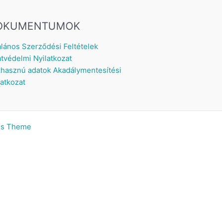
OKUMENTUMOK
alános Szerződési Feltételek
tvédelmi Nyilatkozat
hasznú adatok
Akadálymentesítési
latkozat
ss Theme