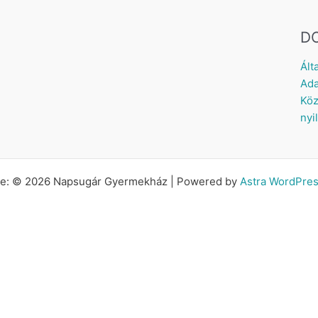
D
Ált
Ada
Köz
nyi
tte: © 2026 Napsugár Gyermekház | Powered by
Astra WordPre