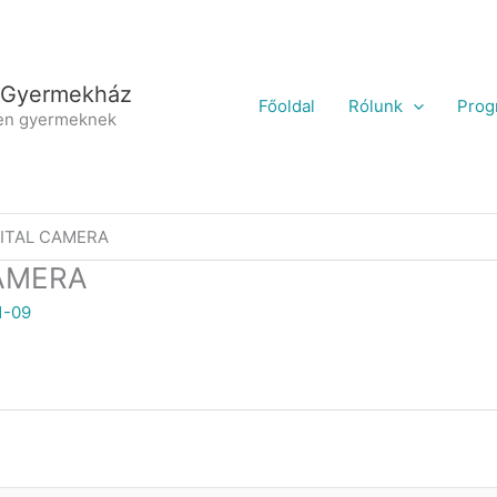
 Gyermekház
Főoldal
Rólunk
Prog
en gyermeknek
ITAL CAMERA
AMERA
1-09