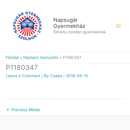
Skip
to
content
Napsugár
Gyermekház
Élmény minden gyermeknek
Főoldal
Néptánc bemutató
P1180347
P1180347
Leave a Comment
/ By
Csaba
/
2016-06-15
←
Previous Média