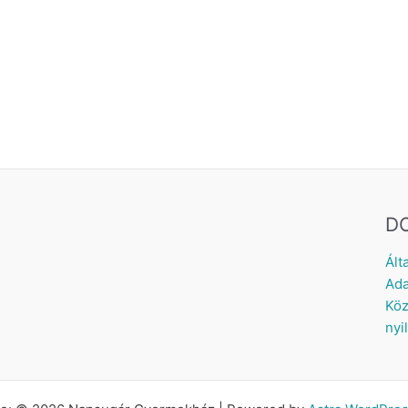
D
Ált
Ada
Köz
nyi