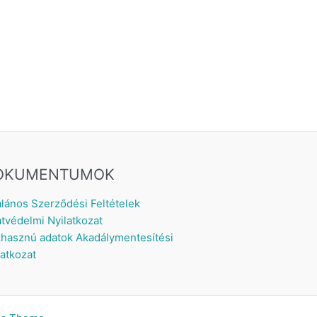
OKUMENTUMOK
alános Szerződési Feltételek
tvédelmi Nyilatkozat
hasznú adatok
Akadálymentesítési
latkozat