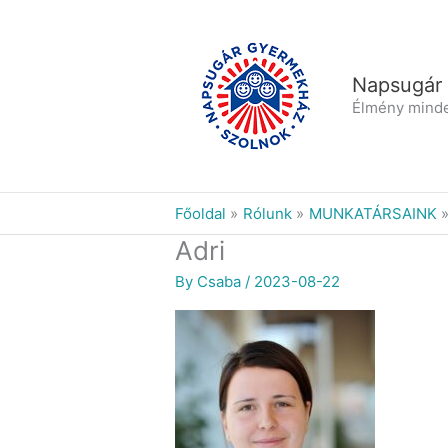
Skip
to
content
Napsugár
Élmény mind
Főoldal
Rólunk
MUNKATÁRSAINK
Adri
By
Csaba
/
2023-08-22