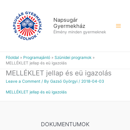
Skip
to
content
Napsugár
Gyermekház
Élmény minden gyermeknek
Főoldal
Programajánló
Szünidei programok
MELLÉKLET jellap és eü igazolás
MELLÉKLET jellap és eü igazolás
Leave a Comment
/ By
Gazsó Györgyi
/
2018-04-03
MELLÉKLET jellap és eü igazolás
DOKUMENTUMOK