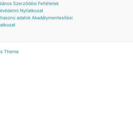
alános Szerződési Feltételek
tvédelmi Nyilatkozat
hasznú adatok
Akadálymentesítési
latkozat
ss Theme