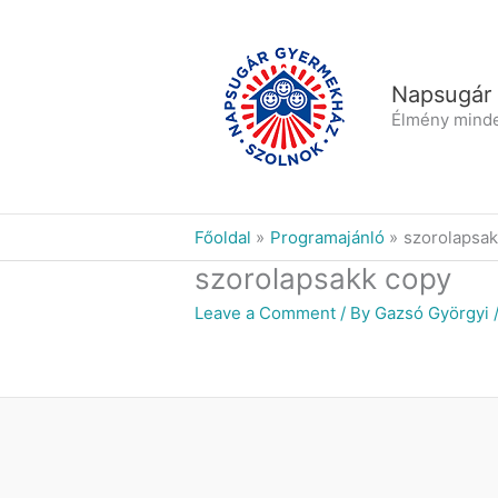
Skip
to
content
Napsugár
Élmény mind
Főoldal
Programajánló
szorolapsak
szorolapsakk copy
Leave a Comment
/ By
Gazsó Györgyi