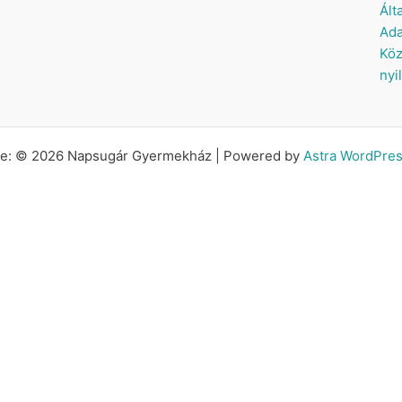
Ált
Ada
Köz
nyi
tte: © 2026 Napsugár Gyermekház | Powered by
Astra WordPre