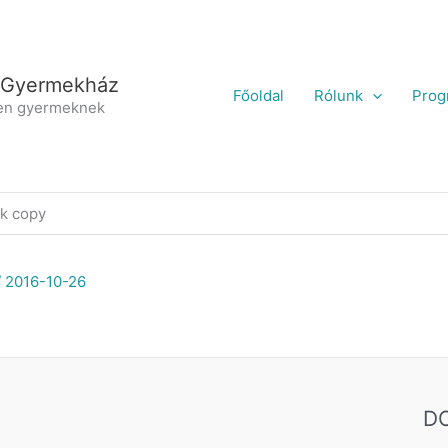
 Gyermekház
Főoldal
Rólunk
Prog
en gyermeknek
k copy
/
2016-10-26
D