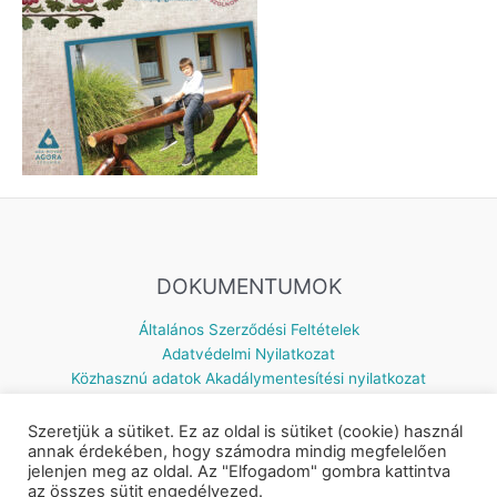
DOKUMENTUMOK
Általános Szerződési Feltételek
Adatvédelmi Nyilatkozat
Közhasznú adatok
Akadálymentesítési nyilatkozat
Szeretjük a sütiket. Ez az oldal is sütiket (cookie) használ
annak érdekében, hogy számodra mindig megfelelően
jelenjen meg az oldal. Az "Elfogadom" gombra kattintva
Készítette: © 2026 Napsugár Gyermekház | Powered by
Astra
az összes sütit engedélyezed.