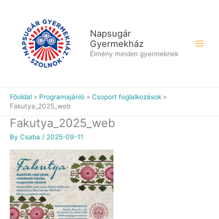
Skip
to
content
Napsugár
Gyermekház
Élmény minden gyermeknek
Főoldal
Programajánló
Csoport foglalkozások
Fakutya_2025_web
Fakutya_2025_web
By
Csaba
/
2025-09-11