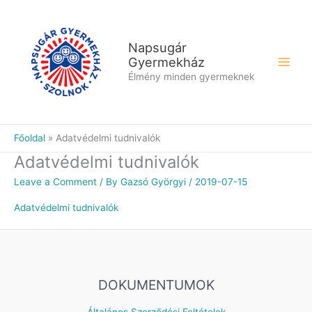
Skip
to
content
Napsugár
Gyermekház
Élmény minden gyermeknek
Főoldal
Adatvédelmi tudnivalók
Adatvédelmi tudnivalók
Leave a Comment
/ By
Gazsó Györgyi
/
2019-07-15
Adatvédelmi tudnivalók
DOKUMENTUMOK
Általános Szerződési Feltételek