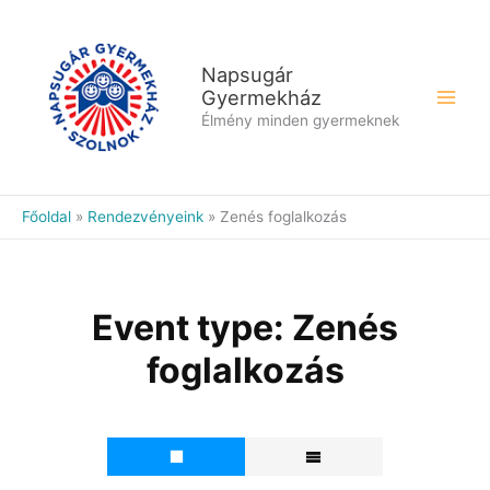
Skip
to
content
Napsugár
Gyermekház
Élmény minden gyermeknek
Főoldal
Rendezvényeink
Zenés foglalkozás
Event type:
Zenés
foglalkozás