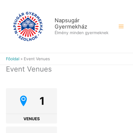
Skip
to
content
Napsugár
Gyermekház
Élmény minden gyermeknek
Főoldal
Event Venues
Event Venues
1
VENUES