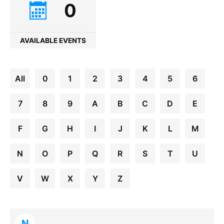
0
AVAILABLE EVENTS
All
0
1
2
3
4
5
6
7
8
9
A
B
C
D
E
F
G
H
I
J
K
L
M
N
O
P
Q
R
S
T
U
V
W
X
Y
Z
N