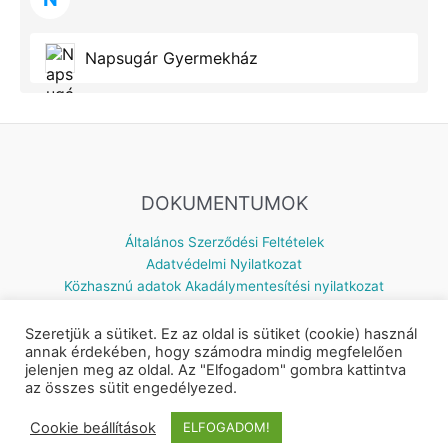
Napsugár Gyermekház
DOKUMENTUMOK
Általános Szerződési Feltételek
Adatvédelmi Nyilatkozat
Közhasznú adatok
Akadálymentesítési nyilatkozat
Szeretjük a sütiket. Ez az oldal is sütiket (cookie) használ
annak érdekében, hogy számodra mindig megfelelően
jelenjen meg az oldal. Az "Elfogadom" gombra kattintva
Készítette: © 2026 Napsugár Gyermekház | Powered by
Astra
az összes sütit engedélyezed.
WordPress Theme
Cookie beállítások
ELFOGADOM!