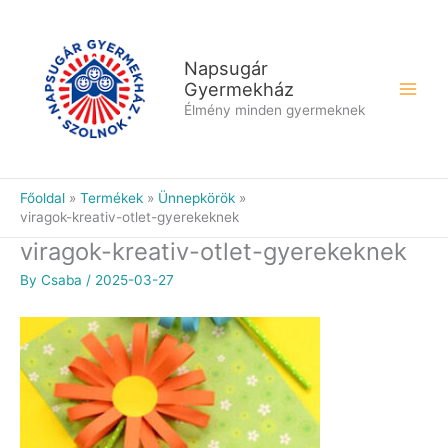
Skip
to
content
Napsugár
Gyermekház
Élmény minden gyermeknek
Főoldal
Termékek
Ünnepkörök
viragok-kreativ-otlet-gyerekeknek
viragok-kreativ-otlet-gyerekeknek
By
Csaba
/
2025-03-27