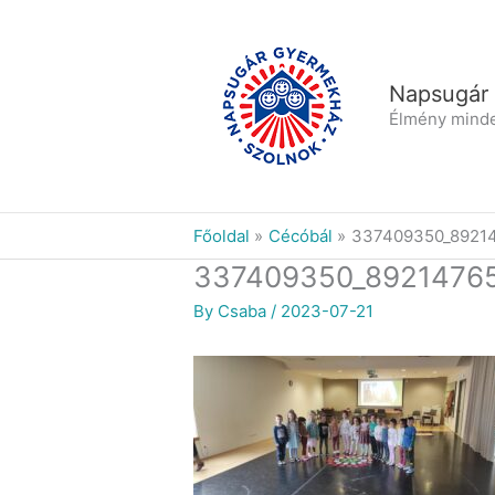
Skip
to
content
Napsugár
Élmény mind
Főoldal
Cécóbál
337409350_8921
337409350_8921476
By
Csaba
/
2023-07-21