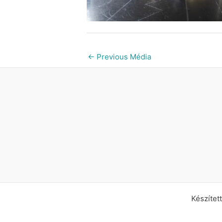
←
Previous Média
Készíte