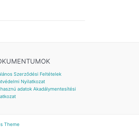
OKUMENTUMOK
alános Szerződési Feltételek
tvédelmi Nyilatkozat
hasznú adatok
Akadálymentesítési
latkozat
ss Theme