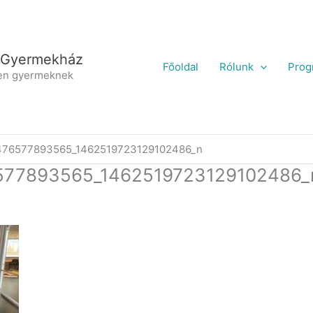
 Gyermekház
Főoldal
Rólunk
Prog
en gyermeknek
476577893565_1462519723129102486_n
577893565_1462519723129102486_