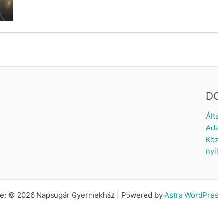
D
Ált
Ada
Köz
nyi
tte: © 2026 Napsugár Gyermekház | Powered by
Astra WordPre