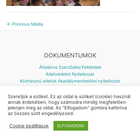
←
Previous Média
DOKUMENTUMOK
Általános Szerződési Feltételek
Adatvédelmi Nyilatkozat
Közhasznú adatok
Akadálymentesítési nyilatkozat
Szeretjük a sütiket. Ez az oldal is sütiket (cookie) használ
annak érdekében, hogy számodra mindig megfelelően
jelenjen meg az oldal. Az "Elfogadom" gombra kattintva
Készítette: © 2026 Napsugár Gyermekház | Powered by
Astra
az összes sütit engedélyezed.
WordPress Theme
Cookie beállítások
ELFOGADOM!