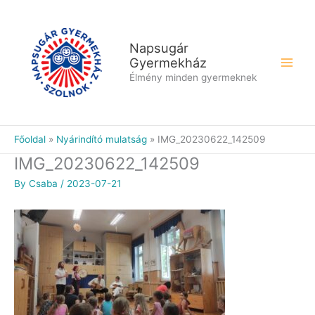
Skip
to
content
Napsugár
Gyermekház
Élmény minden gyermeknek
Főoldal
Nyárindító mulatság
IMG_20230622_142509
IMG_20230622_142509
By
Csaba
/
2023-07-21