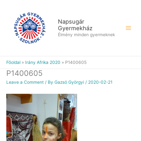
Skip
to
content
Napsugár
Gyermekház
Élmény minden gyermeknek
Főoldal
Irány Afrika 2020
P1400605
P1400605
Leave a Comment
/ By
Gazsó Györgyi
/
2020-02-21