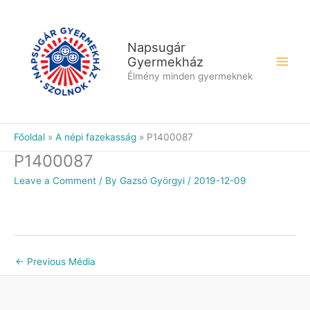
Skip
to
content
Napsugár
Gyermekház
Élmény minden gyermeknek
Főoldal
A népi fazekasság
P1400087
P1400087
Leave a Comment
/ By
Gazsó Györgyi
/
2019-12-09
←
Previous Média