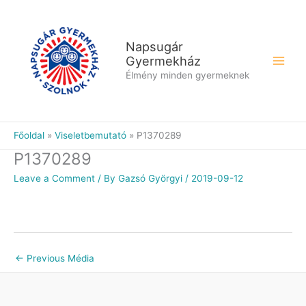
Skip
to
content
Napsugár
Gyermekház
Élmény minden gyermeknek
Főoldal
Viseletbemutató
P1370289
P1370289
Leave a Comment
/ By
Gazsó Györgyi
/
2019-09-12
←
Previous Média