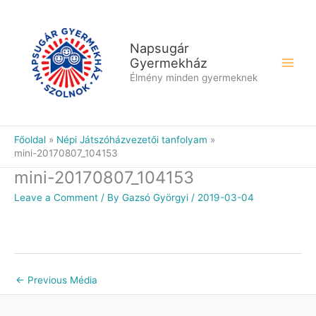
Skip
to
content
Napsugár
Gyermekház
Élmény minden gyermeknek
Főoldal
Népi Játszóházvezetői tanfolyam
mini-20170807_104153
mini-20170807_104153
Leave a Comment
/ By
Gazsó Györgyi
/
2019-03-04
←
Previous Média