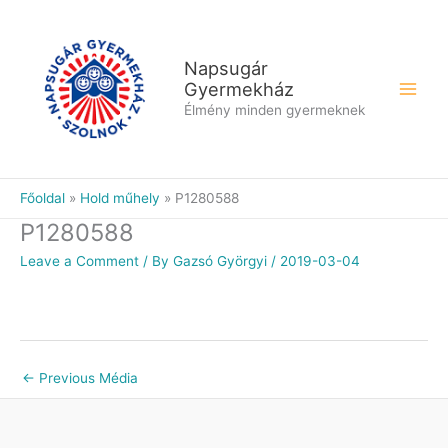
Skip
to
content
Napsugár
Gyermekház
Élmény minden gyermeknek
Főoldal
Hold műhely
P1280588
P1280588
Leave a Comment
/ By
Gazsó Györgyi
/
2019-03-04
←
Previous Média