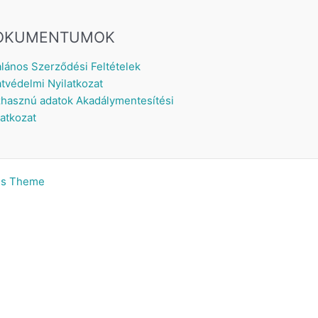
OKUMENTUMOK
alános Szerződési Feltételek
tvédelmi Nyilatkozat
hasznú adatok
Akadálymentesítési
latkozat
ss Theme