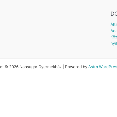
D
Ált
Ada
Köz
nyi
tte: © 2026 Napsugár Gyermekház | Powered by
Astra WordPre