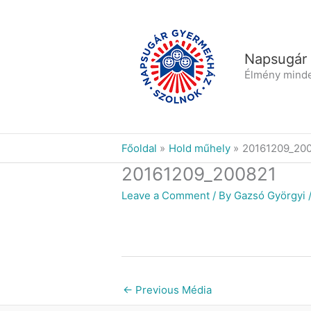
Skip
to
content
Napsugár
Élmény mind
Főoldal
Hold műhely
20161209_20
20161209_200821
Leave a Comment
/ By
Gazsó Györgyi
←
Previous Média