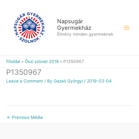
Skip
to
content
Napsugár
Gyermekház
Élmény minden gyermeknek
Főoldal
Őszi szünet 2018
P1350967
P1350967
Leave a Comment
/ By
Gazsó Györgyi
/
2019-03-04
←
Previous Média