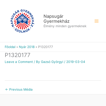
Skip
to
content
Napsugár
Gyermekház
Élmény minden gyermeknek
Főoldal
Nyár 2018
P1320177
P1320177
Leave a Comment
/ By
Gazsó Györgyi
/
2019-03-04
←
Previous Média