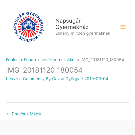
Skip
to
content
Napsugár
Gyermekház
Élmény minden gyermeknek
Főoldal
Fonatok kosárfonó szakkör
IMG_20181120_180054
IMG_20181120_180054
Leave a Comment
/ By
Gazsó Györgyi
/
2019-03-04
←
Previous Média