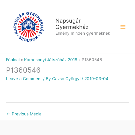
Skip
to
content
Napsugár
Gyermekház
Élmény minden gyermeknek
Főoldal
Karácsonyi Játszóház 2018
P1360546
P1360546
Leave a Comment
/ By
Gazsó Györgyi
/
2019-03-04
←
Previous Média