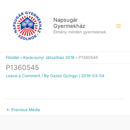
Skip
to
content
Napsugár
Gyermekház
Élmény minden gyermeknek
Főoldal
Karácsonyi Játszóház 2018
P1360545
P1360545
Leave a Comment
/ By
Gazsó Györgyi
/
2019-03-04
←
Previous Média