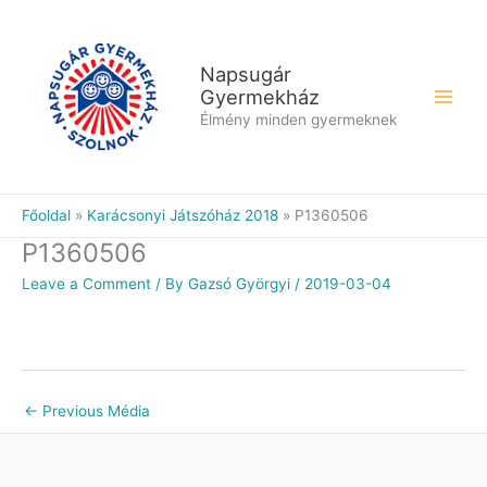
Skip
to
content
Napsugár
Gyermekház
Élmény minden gyermeknek
Főoldal
Karácsonyi Játszóház 2018
P1360506
P1360506
Leave a Comment
/ By
Gazsó Györgyi
/
2019-03-04
←
Previous Média