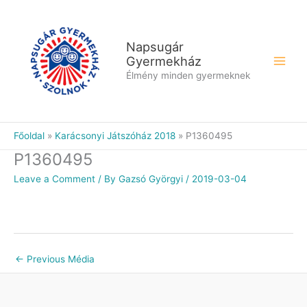
Skip
to
content
Napsugár
Gyermekház
Élmény minden gyermeknek
Főoldal
Karácsonyi Játszóház 2018
P1360495
P1360495
Leave a Comment
/ By
Gazsó Györgyi
/
2019-03-04
←
Previous Média