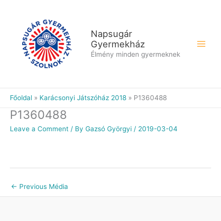
Skip
to
content
Napsugár
Gyermekház
Élmény minden gyermeknek
Főoldal
Karácsonyi Játszóház 2018
P1360488
P1360488
Leave a Comment
/ By
Gazsó Györgyi
/
2019-03-04
←
Previous Média