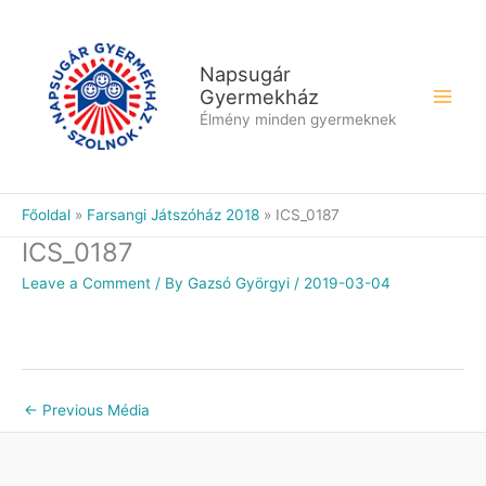
Skip
to
content
Napsugár
Gyermekház
Élmény minden gyermeknek
Főoldal
Farsangi Játszóház 2018
ICS_0187
ICS_0187
Leave a Comment
/ By
Gazsó Györgyi
/
2019-03-04
←
Previous Média