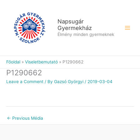
Skip
to
content
Napsugár
Gyermekház
Élmény minden gyermeknek
Főoldal
Viseletbemutató
P1290662
P1290662
Leave a Comment
/ By
Gazsó Györgyi
/
2019-03-04
←
Previous Média