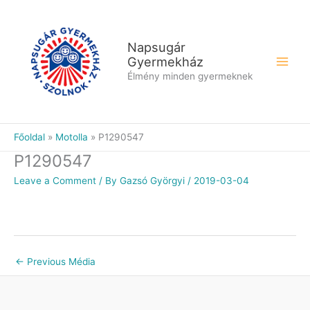
Skip
to
content
Napsugár
Gyermekház
Élmény minden gyermeknek
Főoldal
Motolla
P1290547
P1290547
Leave a Comment
/ By
Gazsó Györgyi
/
2019-03-04
←
Previous Média