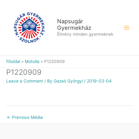
Skip
to
content
Napsugár
Gyermekház
Élmény minden gyermeknek
Főoldal
Motolla
P1220909
P1220909
Leave a Comment
/ By
Gazsó Györgyi
/
2019-03-04
←
Previous Média