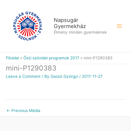
Skip
to
content
Napsugár
Gyermekház
Élmény minden gyermeknek
Főoldal
Őszi szünidei programok 2017
mini-P1290383
mini-P1290383
Leave a Comment
/ By
Gazsó Györgyi
/
2017-11-27
←
Previous Média