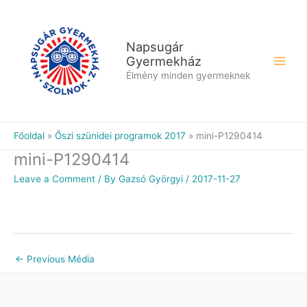
Skip
to
content
Napsugár
Gyermekház
Élmény minden gyermeknek
Főoldal
Őszi szünidei programok 2017
mini-P1290414
mini-P1290414
Leave a Comment
/ By
Gazsó Györgyi
/
2017-11-27
←
Previous Média