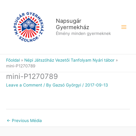
Skip
to
content
Napsugár
Gyermekház
Élmény minden gyermeknek
Főoldal
Népi Játszóház Vezetői Tanfolyam Nyári tábor
mini-P1270789
mini-P1270789
Leave a Comment
/ By
Gazsó Györgyi
/
2017-09-13
←
Previous Média