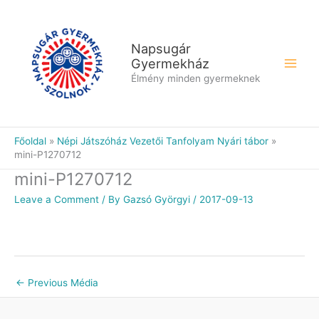
Skip
to
content
Napsugár
Gyermekház
Élmény minden gyermeknek
Főoldal
Népi Játszóház Vezetői Tanfolyam Nyári tábor
mini-P1270712
mini-P1270712
Leave a Comment
/ By
Gazsó Györgyi
/
2017-09-13
←
Previous Média