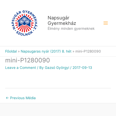
Skip
to
content
Napsugár
Gyermekház
Élmény minden gyermeknek
Főoldal
Napsugaras nyár (2017) 8. hét
mini-P1280090
mini-P1280090
Leave a Comment
/ By
Gazsó Györgyi
/
2017-09-13
←
Previous Média