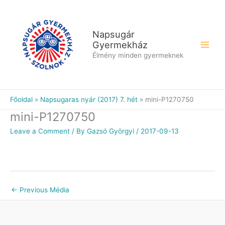
Skip
to
content
Napsugár
Gyermekház
Élmény minden gyermeknek
Főoldal
Napsugaras nyár (2017) 7. hét
mini-P1270750
mini-P1270750
Leave a Comment
/ By
Gazsó Györgyi
/
2017-09-13
←
Previous Média