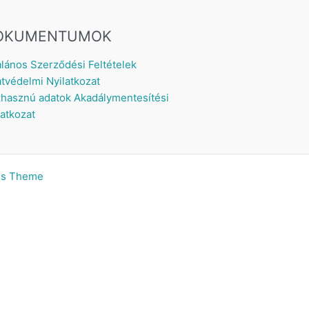
OKUMENTUMOK
alános Szerződési Feltételek
tvédelmi Nyilatkozat
hasznú adatok
Akadálymentesítési
latkozat
ss Theme