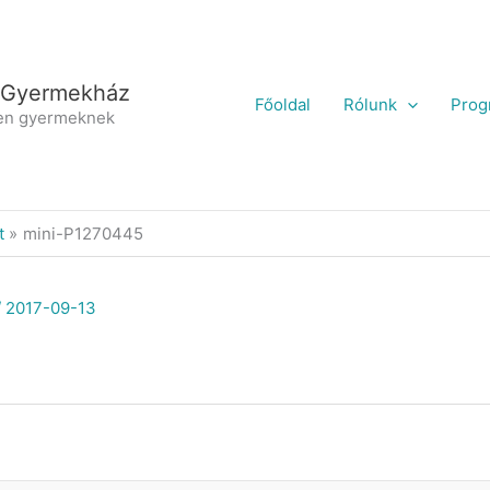
 Gyermekház
Főoldal
Rólunk
Prog
en gyermeknek
t
mini-P1270445
/
2017-09-13