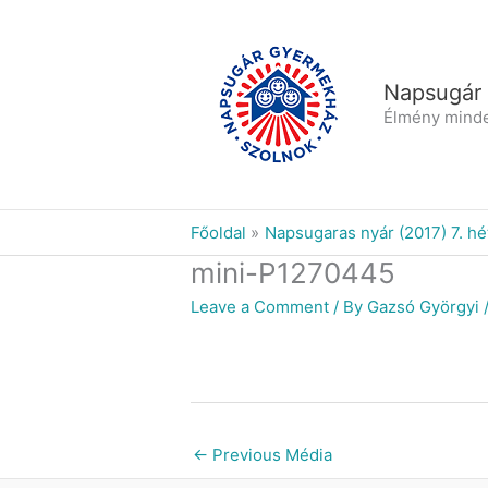
Skip
to
content
Napsugár
Élmény mind
Főoldal
Napsugaras nyár (2017) 7. hé
mini-P1270445
Leave a Comment
/ By
Gazsó Györgyi
←
Previous Média