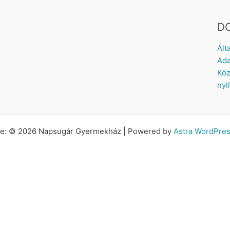
D
Ált
Ada
Köz
nyi
tte: © 2026 Napsugár Gyermekház | Powered by
Astra WordPre