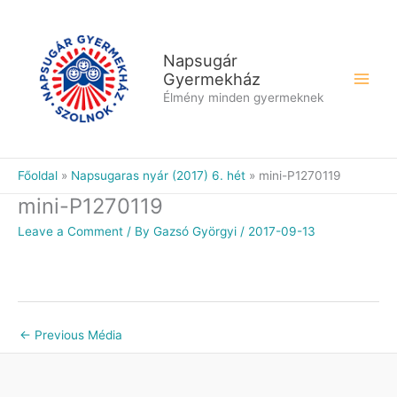
Skip
to
content
Napsugár
Gyermekház
Élmény minden gyermeknek
Főoldal
Napsugaras nyár (2017) 6. hét
mini-P1270119
mini-P1270119
Leave a Comment
/ By
Gazsó Györgyi
/
2017-09-13
←
Previous Média