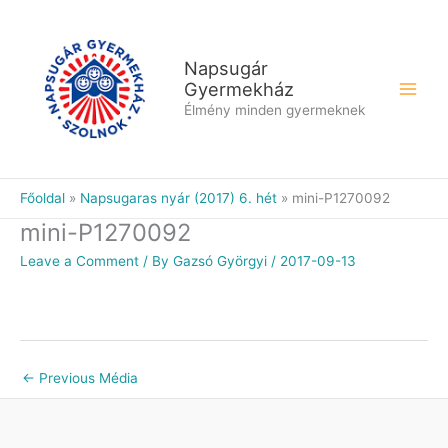
Skip
to
content
Napsugár
Gyermekház
Élmény minden gyermeknek
Főoldal
Napsugaras nyár (2017) 6. hét
mini-P1270092
mini-P1270092
Leave a Comment
/ By
Gazsó Györgyi
/
2017-09-13
←
Previous Média