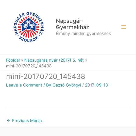
Skip
to
content
Napsugár
Gyermekház
Élmény minden gyermeknek
Főoldal
Napsugaras nyár (2017) 5. hét
mini-20170720_145438
mini-20170720_145438
Leave a Comment
/ By
Gazsó Györgyi
/
2017-09-13
←
Previous Média